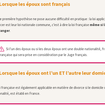
orsque les époux sont français
e première hypothèse ne pose aucune difficulté en pratique : la loi appli
cer est leur loi nationale commune, c’est à dire la loi française
même si l
ranger
.
Si l’un des époux ou si les deux époux ont une double nationalité, fr
rançaise qui sera prise en considération par le Juge français.
orsque les époux ont l’un ET l’autre leur domic
oi française est également applicable en matière de divorce si le domicile
nalité, est établi en France.