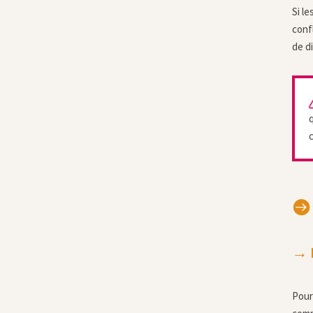
Si le
conf
de d
q
c

→ L
Pour