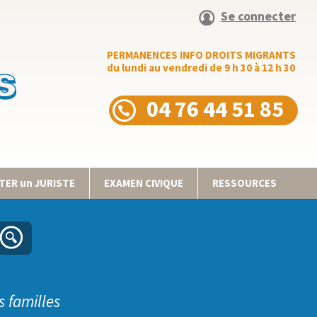
Se connecter
PERMANENCES INFO DROITS MIGRANTS
du lundi au vendredi de 9 h 30 à 12 h 30
04 76 44 51 85
ER un JURISTE
EXAMEN CIVIQUE
RESSOURCES
s familles