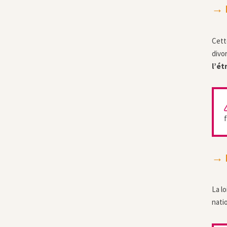
→ L
Cett
divor
l’ét
f
→ L
La l
natio