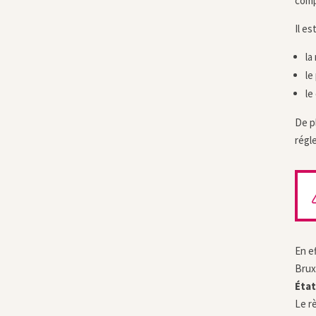
comp
Il e
la
le
le
De pl
régle
En e
Bruxe
Éta
Le r