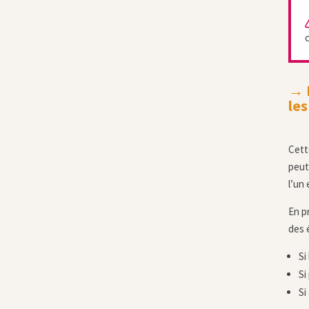
c
→ D
les
Cett
peut
l’un 
En pr
des 
Si
Si
Si