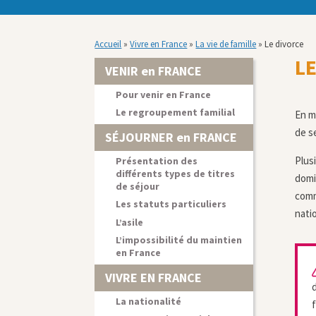
Accueil
»
Vivre en France
»
La vie de famille
»
Le divorce
L
VENIR en FRANCE
Pour venir en France
Le regroupement familial
En m
de s
SÉJOURNER en FRANCE
Plus
Présentation des
différents types de titres
domi
de séjour
comm
Les statuts particuliers
natio
L’asile
L’impossibilité du maintien
en France
VIVRE EN FRANCE
La nationalité