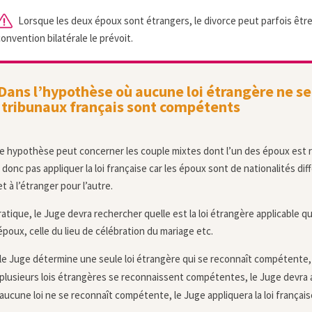
Lorsque les deux époux sont étrangers, le divorce peut parfois être 
onvention bilatérale le prévoit.
ans l’hypothèse où aucune loi étrangère ne s
 tribunaux français sont compétents
e hypothèse peut concerner les couple mixtes dont l’un des époux est rep
 donc pas appliquer la loi française car les époux sont de nationalités di
et à l’étranger pour l’autre.
atique, le Juge devra rechercher quelle est la loi étrangère applicable qui,
époux, celle du lieu de célébration du mariage etc.
 le Juge détermine une seule loi étrangère qui se reconnaît compétente, il
 plusieurs lois étrangères se reconnaissent compétentes, le Juge devra ap
 aucune loi ne se reconnaît compétente, le Juge appliquera la loi français