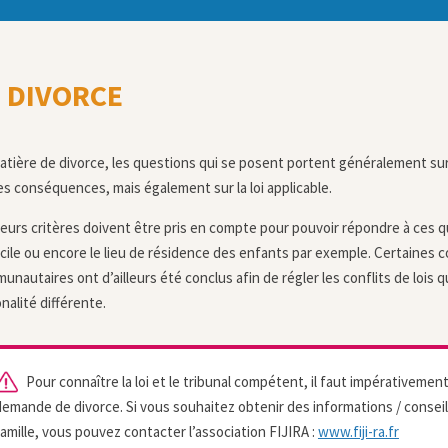
E DIVORCE
atière de divorce, les questions qui se posent portent généralement sur 
es conséquences, mais également sur la loi applicable.
ieurs critères doivent être pris en compte pour pouvoir répondre à ces qu
cile ou encore le lieu de résidence des enfants par exemple. Certaines 
unautaires ont d’ailleurs été conclus afin de régler les conflits de lois
nalité différente.
Pour connaître la loi et le tribunal compétent, il faut impérativement 
demande de divorce. Si vous souhaitez obtenir des informations / conseils 
famille, vous pouvez contacter l’association FIJIRA :
www.fiji-ra.fr