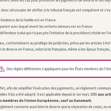
étent selon les cas pour prononcer les jugements de divorce et les sépa
st donc nécessaire de vérifier si le tribunal français est compétent et c’e
 résidence de la famille est en France.
 parent avec lequel vivent les enfants mineurs est en France.
 défendeur (celui qui n’a pas pris l’initiative de la procédure) réside en Fr
us, conformément au privilège de juridiction, prévu par les articles 14 et
r le divorce en France, selon la loi française, même si les époux français, 
Des règles différentes s’appliquent pour les États membres de l’U
ffet, afin de simplifier l’exécution des jugements, un règlement commu
lles II bis a été adopté. Il est applicable depuis le 1er mars 2005
aux act
ts membres de l‘Union Européenne, sauf au Danemark
.
èglement concerne aussi bien le divorce que la séparation de corps, ou e