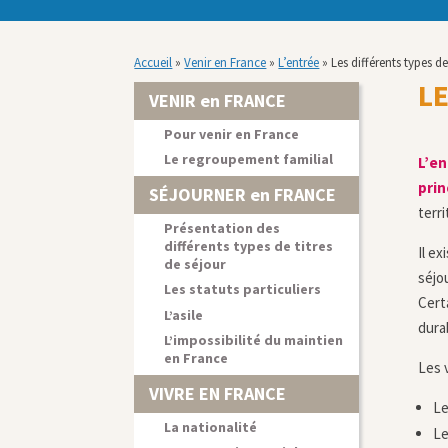
Accueil
»
Venir en France
»
L’entrée
»
Les différents types de
LE
VENIR en FRANCE
Pour venir en France
Le regroupement familial
L’en
prin
SÉJOURNER en FRANCE
terri
Présentation des
différents types de titres
Il ex
de séjour
séjou
Les statuts particuliers
Cert
L’asile
dura
L’impossibilité du maintien
en France
Les 
VIVRE EN FRANCE
Le
La nationalité
Le