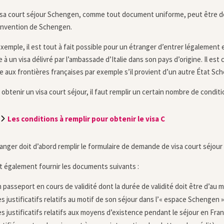
isa court séjour Schengen, comme tout document uniforme, peut être déli
onvention de Schengen.
exemple, il est tout à fait possible pour un étranger d’entrer légalement 
 à un visa délivré par l’ambassade d’Italie dans son pays d’origine. Il es
ce aux frontières françaises par exemple s’il provient d’un autre État Sc
 obtenir un visa court séjour, il faut remplir un certain nombre de conditi
Les conditions à remplir pour obtenir le visa C
ranger doit d’abord remplir le formulaire de demande de visa court séjour
oit également fournir les documents suivants :
 passeport en cours de validité dont la durée de validité doit être d’au 
s justificatifs relatifs au motif de son séjour dans l’« espace Schengen »
s justificatifs relatifs aux moyens d’existence pendant le séjour en F