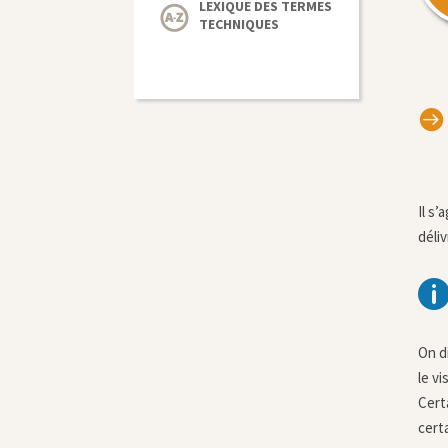
LEXIQUE DES TERMES
TECHNIQUES

Il s
déliv
On d
le v
Cert
certa