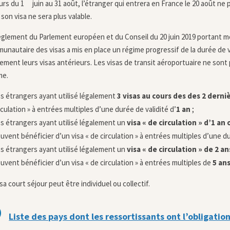
urs du 1
juin au 31 août, l’étranger qui entrera en France le 20 août ne p
son visa ne sera plus valable.
èglement du Parlement européen et du Conseil du 20 juin 2019 portant m
unautaire des visas a mis en place un régime progressif de la durée de va
lement leurs visas antérieurs. Les visas de transit aéroportuaire ne sont
me.
s étrangers ayant utilisé légalement
3 visas au cours des des 2 dern
rculation » à entrées multiples d’une durée de validité d’
1 an
;
s étrangers ayant utilisé légalement un
visa « de circulation » d’1 a
uvent bénéficier d’un visa « de circulation » à entrées multiples d’une d
s étrangers ayant utilisé légalement un
visa « de circulation » de 2 
uvent bénéficier d’un visa « de circulation » à entrées multiples de
5 an
sa court séjour peut être individuel ou collectif.

Liste des pays dont les ressortissants ont l’obligatio