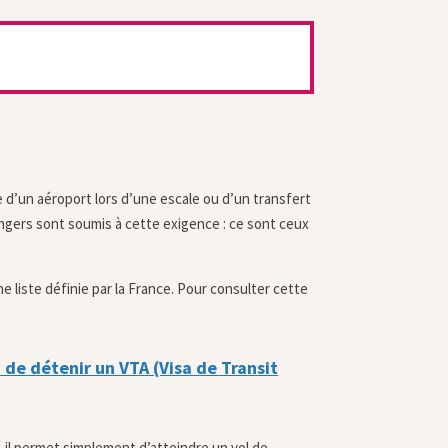
ale d’un aéroport lors d’une escale ou d’un transfert
angers sont soumis à cette exigence : ce sont ceux
e liste définie par la France. Pour consulter cette
n de détenir un VTA (Visa de Transit
, il permet simplement d’atteindre un vol de