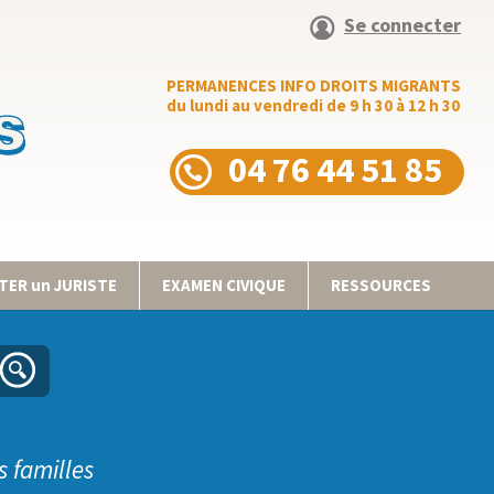
Se connecter
PERMANENCES INFO DROITS MIGRANTS
du lundi au vendredi de 9 h 30 à 12 h 30
04 76 44 51 85
ER un JURISTE
EXAMEN CIVIQUE
RESSOURCES
s familles