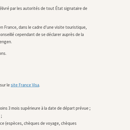
vré par les autorités de tout État signataire de
en France, dans le cadre d’une visite touristique,
t conseillé cependant de se déclarer auprès de la
hengen.
ons.
 sur le
site France Visa
.
moins 3 mois supérieure à la date de départ prévue ;
 ;
rance (espèces, chèques de voyage, chèques