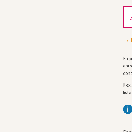
→ L
En pr
entr
dont
Il e
liste
En a