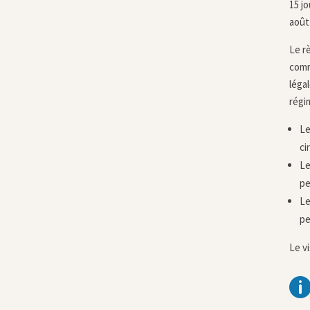
15 jo
août 
Le r
comm
léga
régi
Le
ci
Le
pe
Le
pe
Le vi