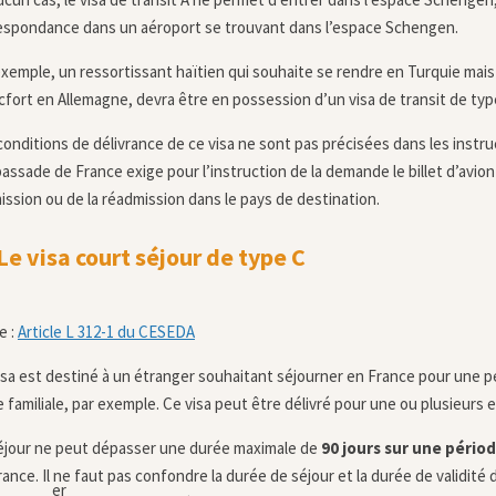
espondance dans un aéroport se trouvant dans l’espace Schengen.
exemple, un ressortissant haïtien qui souhaite se rendre en Turquie mais
cfort en Allemagne, devra être en possession d’un visa de transit de ty
conditions de délivrance de ce visa ne sont pas précisées dans les inst
bassade de France exige pour l’instruction de la demande le billet d’avion
mission ou de la réadmission dans le pays de destination.
e visa court séjour de type C
e :
Article L 312-1 du CESEDA
isa est destiné à un étranger souhaitant séjourner en France pour une 
te familiale, par exemple. Ce visa peut être délivré pour une ou plusieurs 
éjour ne peut dépasser une durée maximale de
90 jours sur une périod
ance. Il ne faut pas confondre la durée de séjour et la durée de validité d
er