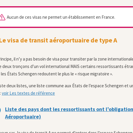
Aucun de ces visas ne permet un établissement en France.
e visa de transit aéroportuaire de type A
incipe, il n’y a pas besoin de visa pour transiter par la zone internation
e deux tronçons d’un vol international MAIS certains ressortissants étr
 les États Schengen redoutent le plus le « risque migratoire ».
xiste deux listes, une liste commune aux États de l’espace Schengen et un
 :
voir Les textes de référence

Liste des pays dont les ressortissants ont l’obligatio
Aéroportuaire)
ucun cas, le visa de transit A ne permet d’entrer dans l’espace Schengen