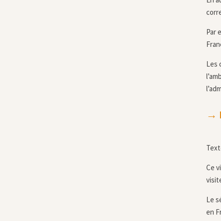
corr
Par 
Fran
Les 
l’am
l’ad
→ L
Text
Ce v
visi
Le s
en Fr