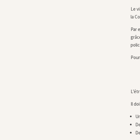
Le v
la C
Par 
grâce
poli
Pour
L’ét
Il d
Un
De
De