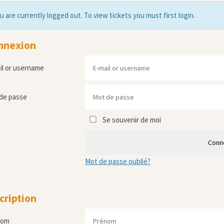
u are currently logged out. To view tickets you must first login.
nnexion
il or username
de passe
Se souvenir de moi
Conn
Mot de passe oublié?
cription
nom