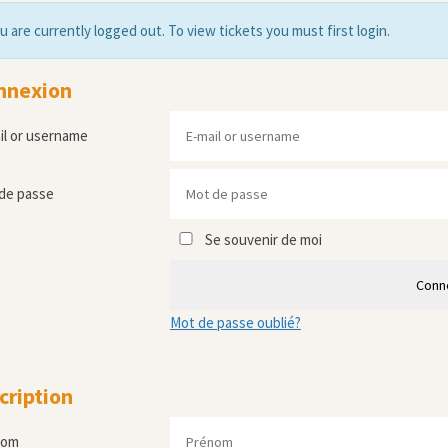
u are currently logged out. To view tickets you must first login.
nnexion
il or username
de passe
Se souvenir de moi
Conn
Mot de passe oublié?
cription
nom