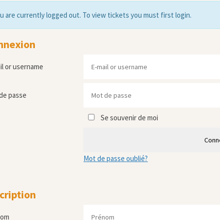
u are currently logged out. To view tickets you must first login.
nnexion
il or username
de passe
Se souvenir de moi
Conn
Mot de passe oublié?
cription
nom