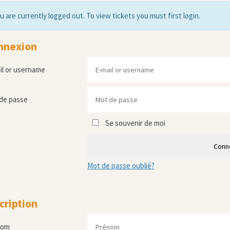
u are currently logged out. To view tickets you must first login.
nnexion
il or username
de passe
Se souvenir de moi
Conn
Mot de passe oublié?
cription
nom