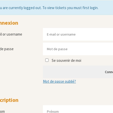
u are currently logged out. To view tickets you must first login.
nnexion
il or username
de passe
Se souvenir de moi
Conn
Mot de passe oublié?
cription
nom