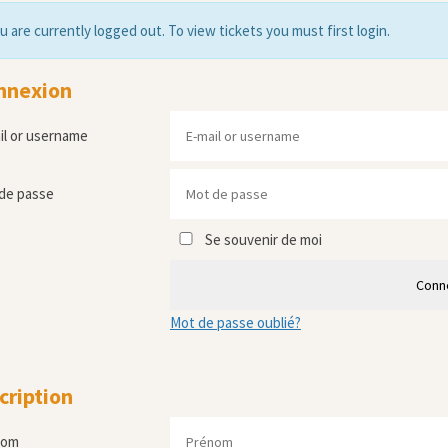
u are currently logged out. To view tickets you must first login.
nnexion
il or username
de passe
Se souvenir de moi
Conn
Mot de passe oublié?
cription
nom