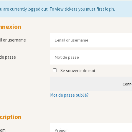
u are currently logged out. To view tickets you must first login.
nnexion
il or username
de passe
Se souvenir de moi
Conn
Mot de passe oublié?
cription
nom