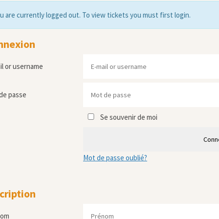
u are currently logged out. To view tickets you must first login.
nnexion
il or username
de passe
Se souvenir de moi
Conn
Mot de passe oublié?
cription
nom