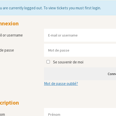
u are currently logged out. To view tickets you must first login.
nnexion
il or username
de passe
Se souvenir de moi
Conn
Mot de passe oublié?
cription
nom