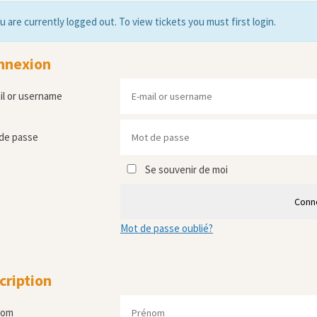
u are currently logged out. To view tickets you must first login.
nnexion
il or username
de passe
Se souvenir de moi
Conn
Mot de passe oublié?
cription
nom