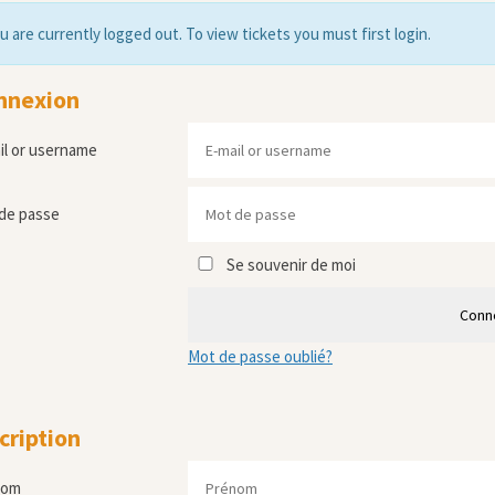
u are currently logged out. To view tickets you must first login.
nnexion
il or username
de passe
Se souvenir de moi
Conn
Mot de passe oublié?
cription
nom