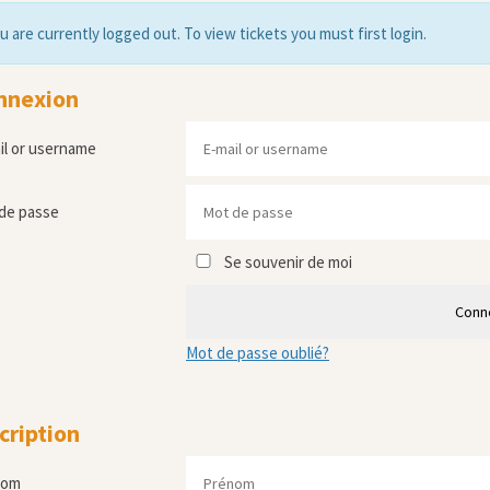
u are currently logged out. To view tickets you must first login.
nnexion
il or username
de passe
Se souvenir de moi
Conn
Mot de passe oublié?
cription
nom