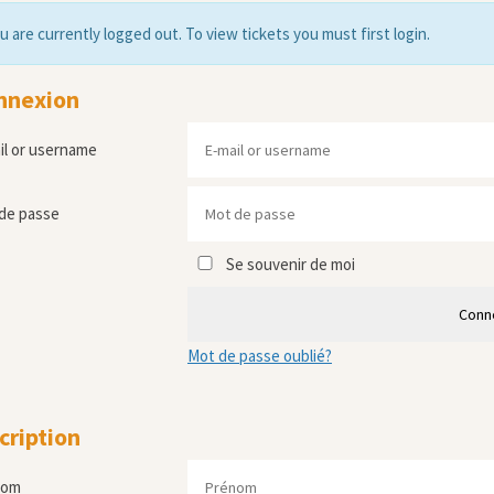
u are currently logged out. To view tickets you must first login.
nnexion
il or username
de passe
Se souvenir de moi
Conn
Mot de passe oublié?
cription
nom