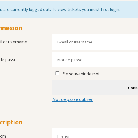
u are currently logged out. To view tickets you must first login.
nnexion
il or username
de passe
Se souvenir de moi
Conn
Mot de passe oublié?
cription
nom