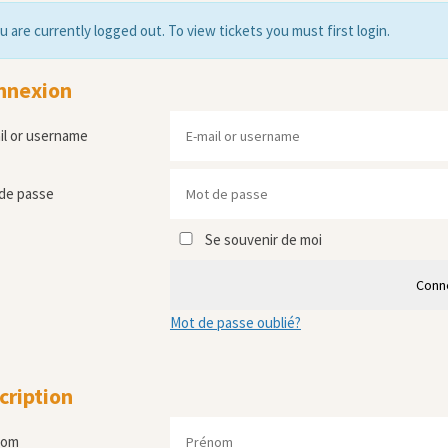
u are currently logged out. To view tickets you must first login.
nnexion
il or username
de passe
Se souvenir de moi
Conn
Mot de passe oublié?
cription
nom