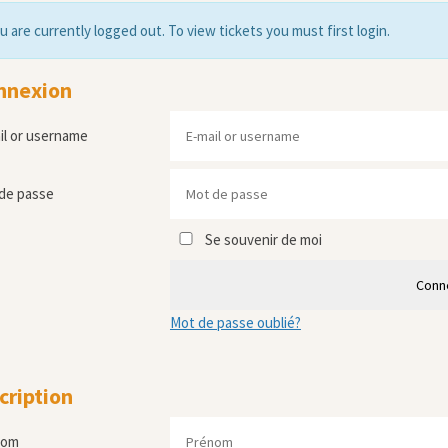
u are currently logged out. To view tickets you must first login.
nnexion
il or username
de passe
Se souvenir de moi
Conn
Mot de passe oublié?
cription
nom