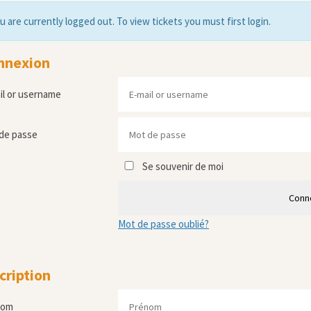
u are currently logged out. To view tickets you must first login.
nnexion
il or username
de passe
Se souvenir de moi
Conn
Mot de passe oublié?
cription
nom