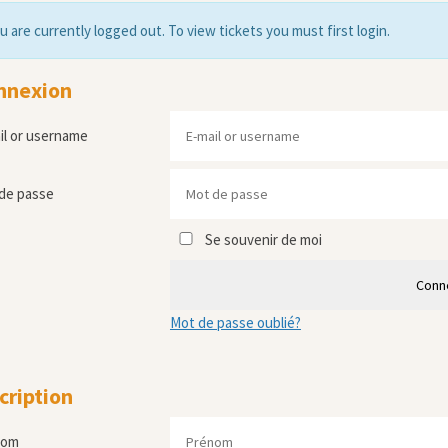
u are currently logged out. To view tickets you must first login.
nnexion
il or username
de passe
Se souvenir de moi
Conn
Mot de passe oublié?
cription
nom