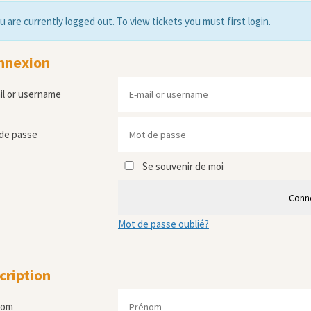
u are currently logged out. To view tickets you must first login.
nnexion
il or username
de passe
Se souvenir de moi
Conn
Mot de passe oublié?
cription
nom