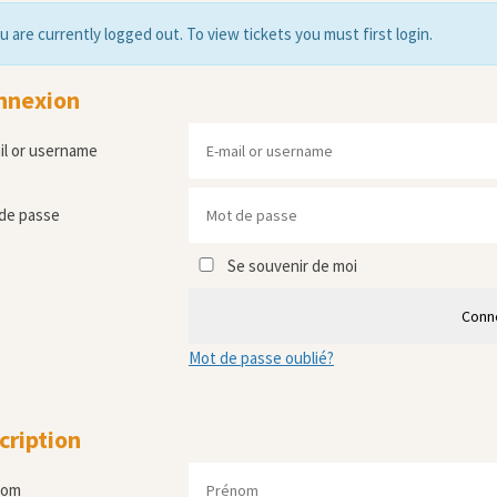
u are currently logged out. To view tickets you must first login.
nnexion
il or username
de passe
Se souvenir de moi
Conn
Mot de passe oublié?
cription
nom