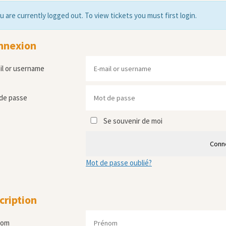
u are currently logged out. To view tickets you must first login.
nnexion
il or username
de passe
Se souvenir de moi
Conn
Mot de passe oublié?
cription
nom