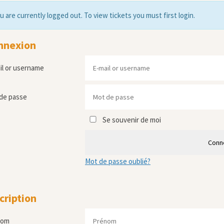
u are currently logged out. To view tickets you must first login.
nnexion
il or username
de passe
Se souvenir de moi
Conn
Mot de passe oublié?
cription
nom