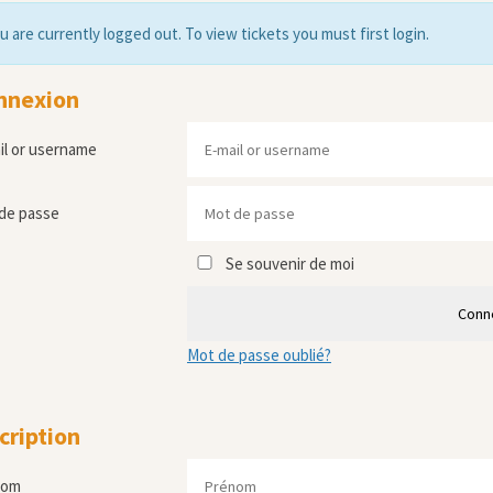
u are currently logged out. To view tickets you must first login.
nnexion
il or username
de passe
Se souvenir de moi
Conn
Mot de passe oublié?
cription
nom