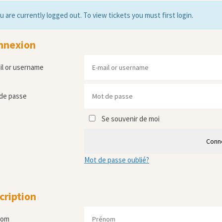
u are currently logged out. To view tickets you must first login.
nnexion
il or username
de passe
Se souvenir de moi
Conn
Mot de passe oublié?
cription
nom