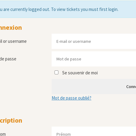
u are currently logged out. To view tickets you must first login.
nnexion
il or username
de passe
Se souvenir de moi
Conn
Mot de passe oublié?
cription
nom