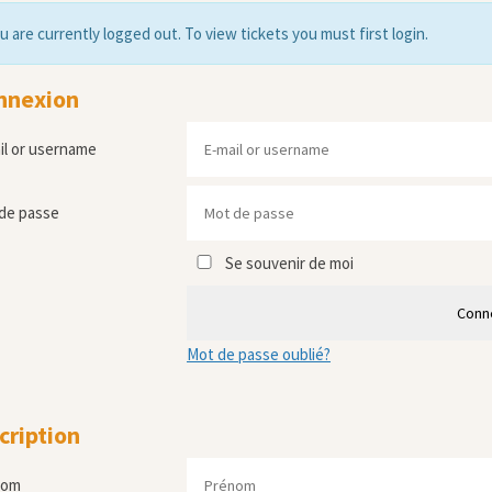
u are currently logged out. To view tickets you must first login.
nnexion
il or username
de passe
Se souvenir de moi
Conn
Mot de passe oublié?
cription
nom