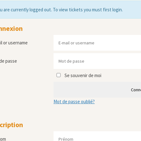
u are currently logged out. To view tickets you must first login.
nnexion
il or username
de passe
Se souvenir de moi
Conn
Mot de passe oublié?
cription
nom