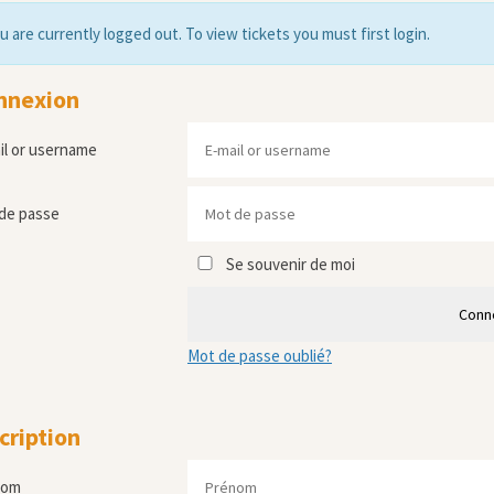
u are currently logged out. To view tickets you must first login.
nnexion
il or username
de passe
Se souvenir de moi
Conn
Mot de passe oublié?
cription
nom