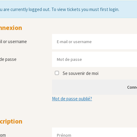
u are currently logged out. To view tickets you must first login.
nnexion
il or username
de passe
Se souvenir de moi
Conn
Mot de passe oublié?
cription
nom