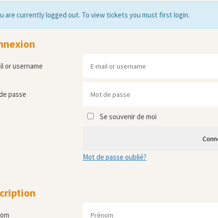
u are currently logged out. To view tickets you must first login.
nnexion
il or username
de passe
Se souvenir de moi
Conn
Mot de passe oublié?
cription
nom