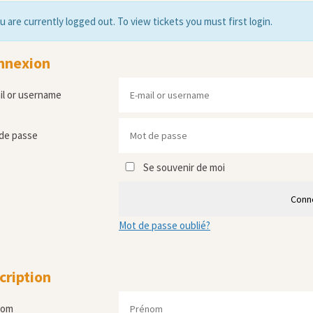
u are currently logged out. To view tickets you must first login.
nnexion
il or username
de passe
Se souvenir de moi
Conn
Mot de passe oublié?
cription
nom