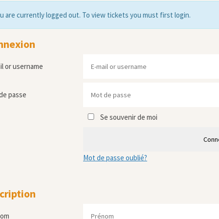
u are currently logged out. To view tickets you must first login.
nnexion
il or username
de passe
Se souvenir de moi
Conn
Mot de passe oublié?
cription
nom