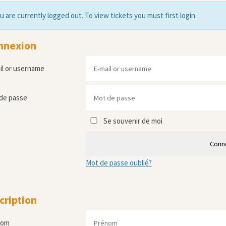
u are currently logged out. To view tickets you must first login.
nnexion
il or username
de passe
Se souvenir de moi
Conn
Mot de passe oublié?
cription
nom