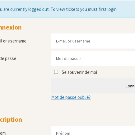
u are currently logged out. To view tickets you must first login.
nnexion
il or username
de passe
Se souvenir de moi
Conn
Mot de passe oublié?
cription
nom