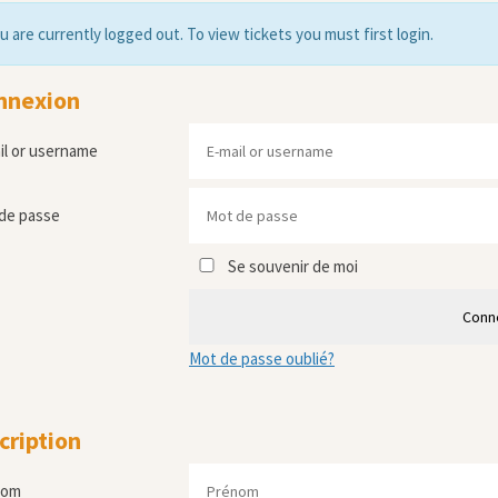
u are currently logged out. To view tickets you must first login.
nnexion
il or username
de passe
Se souvenir de moi
Conn
Mot de passe oublié?
cription
nom