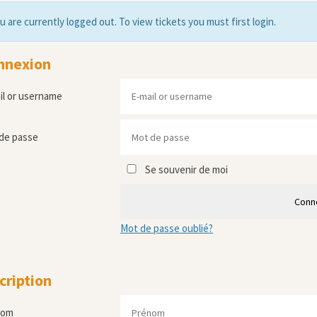
u are currently logged out. To view tickets you must first login.
nnexion
il or username
de passe
Se souvenir de moi
Conn
Mot de passe oublié?
cription
nom