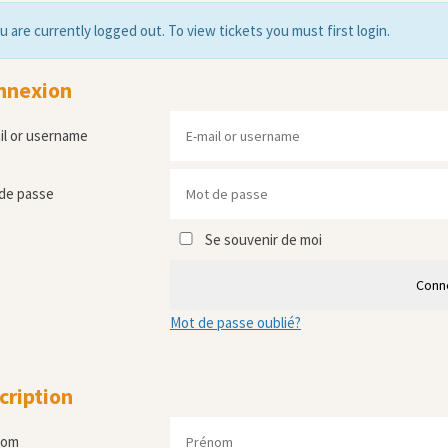
u are currently logged out. To view tickets you must first login.
nnexion
il or username
de passe
Se souvenir de moi
Conn
Mot de passe oublié?
cription
nom