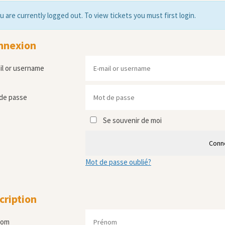
u are currently logged out. To view tickets you must first login.
nnexion
il or username
de passe
Se souvenir de moi
Conn
Mot de passe oublié?
cription
nom