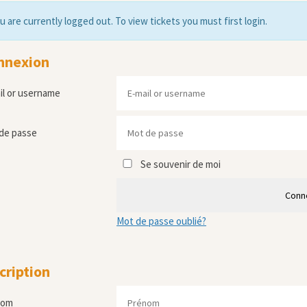
u are currently logged out. To view tickets you must first login.
nnexion
il or username
de passe
Se souvenir de moi
Conn
Mot de passe oublié?
cription
nom