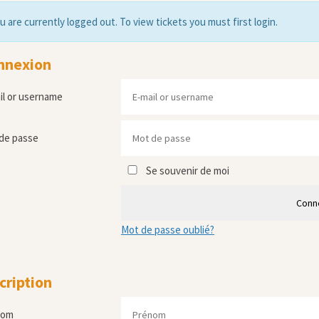
u are currently logged out. To view tickets you must first login.
nnexion
il or username
de passe
Se souvenir de moi
Conn
Mot de passe oublié?
cription
nom