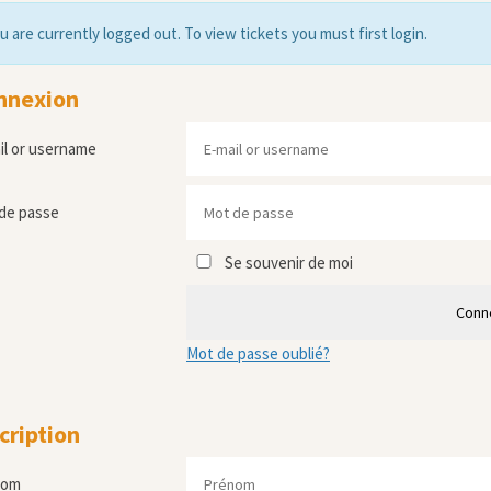
u are currently logged out. To view tickets you must first login.
nnexion
il or username
de passe
Se souvenir de moi
Conn
Mot de passe oublié?
cription
nom