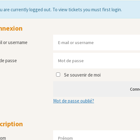
u are currently logged out. To view tickets you must first login.
nnexion
il or username
de passe
Se souvenir de moi
Conn
Mot de passe oublié?
cription
nom