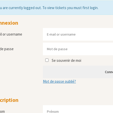
u are currently logged out. To view tickets you must first login.
nnexion
il or username
de passe
Se souvenir de moi
Conn
Mot de passe oublié?
cription
nom