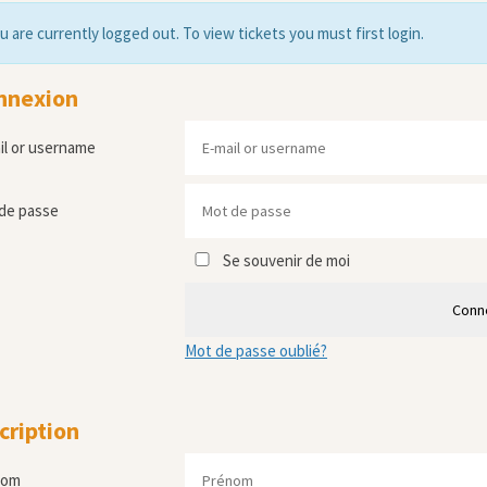
u are currently logged out. To view tickets you must first login.
nnexion
il or username
de passe
Se souvenir de moi
Conn
Mot de passe oublié?
cription
nom