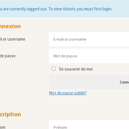
u are currently logged out. To view tickets you must first login.
nnexion
il or username
de passe
Se souvenir de moi
Conn
Mot de passe oublié?
cription
nom