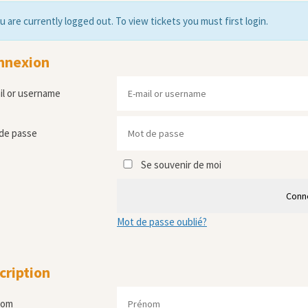
u are currently logged out. To view tickets you must first login.
nnexion
il or username
de passe
Se souvenir de moi
Conn
Mot de passe oublié?
cription
nom