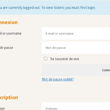
u are currently logged out. To view tickets you must first login.
nnexion
il or username
de passe
Se souvenir de moi
Conn
Mot de passe oublié?
cription
nom