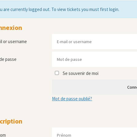
u are currently logged out. To view tickets you must first login.
nnexion
il or username
de passe
Se souvenir de moi
Conn
Mot de passe oublié?
cription
nom